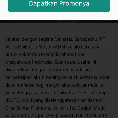
Dapatkan Promonya
Sejalan dengan tagline Daihatsu Sahabatku, PT
Astra Daihatsu Motor (ADM) selalu berusaha
untuk dekat dan menjadi sahabat bagi
masyarakat Indonesia. Salah satu usaha ini
diwujudkan dengan komitmennya dalam
berpatisipasi aktif meningkatkan kualitas sumber
daya manusia bagi masyarakat sekitar melalui
penyelenggaraan acara Daihatsu Goes to Campus
(DGTC) 2023 yang diselenggarakan perdana di
Grha Sabha Pramana, Universitas Gadjah Mada
pada Sabtu, 17 Juni 2023, pukul 09:00–17:00 WIB.